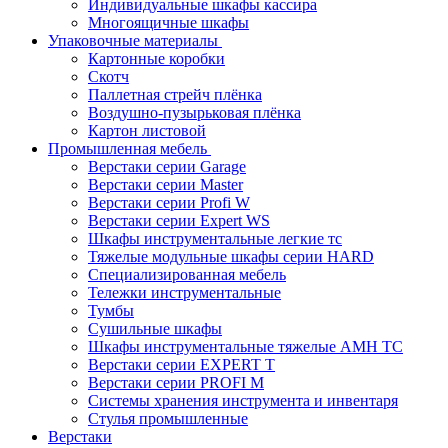
Индивидуальные шкафы кассира
Многоящичные шкафы
Упаковочные материалы
Картонные коробки
Скотч
Паллетная стрейч плёнка
Воздушно-пузырьковая плёнка
Картон листовой
Промышленная мебель
Верстаки серии Garage
Верстаки серии Master
Верстаки серии Profi W
Верстаки серии Expert WS
Шкафы инструментальные легкие тс
Тяжелые модульные шкафы серии HARD
Cпециализированная мебель
Тележки инструментальные
Тумбы
Cушильные шкафы
Шкафы инструментальные тяжелые AMH TC
Верстаки серии EXPERT T
Верстаки серии PROFI M
Системы хранения инструмента и инвентаря
Стулья промышленные
Верстаки