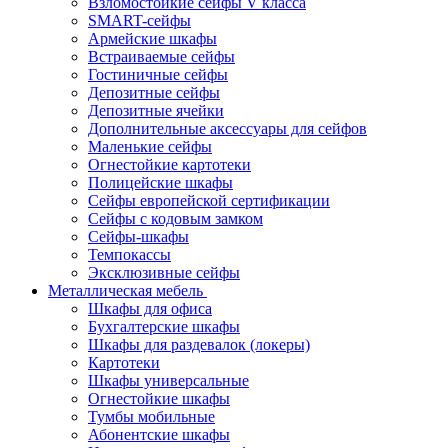
Взломостойкие сейфы V класса
SMART-сейфы
Армейские шкафы
Встраиваемые сейфы
Гостиничные сейфы
Депозитные сейфы
Депозитные ячейки
Дополнительные аксессуары для сейфов
Маленькие сейфы
Огнестойкие картотеки
Полицейские шкафы
Сейфы европейской сертификации
Сейфы с кодовым замком
Сейфы-шкафы
Темпокассы
Эксклюзивные сейфы
Металлическая мебель
Шкафы для офиса
Бухгалтерские шкафы
Шкафы для раздевалок (локеры)
Картотеки
Шкафы универсальные
Огнестойкие шкафы
Тумбы мобильные
Абонентские шкафы