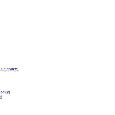
 на полку)
полку)
у)